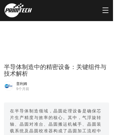
T
o
g
g
l
e
n
a
v
i
半导体制造中的精密设备：关键组件与
g
技术解析
a
t
普利姆
i
9个月前
o
n
在半导体制造领域，晶圆处理设备是确保芯
片生产精度与效率的核心。其中，气浮旋转
轴、晶圆对准台、晶圆搬运机械手、晶圆装
载系统及晶圆校准器构成了晶圆加工流程中