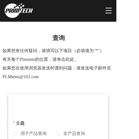
T
o
g
g
l
查询
e
n
如果您有任何疑问，请填写以下项目（必填项为“*”）  
a
有关每个Plmsemi的位置，请单击此处。  
v
i
如果您在使用浏览器发送时遇到问题，请发送电子邮件至
g
PLMsemi@163.com
a
t
i
o
n
主题
用于产品查询
非产品查询