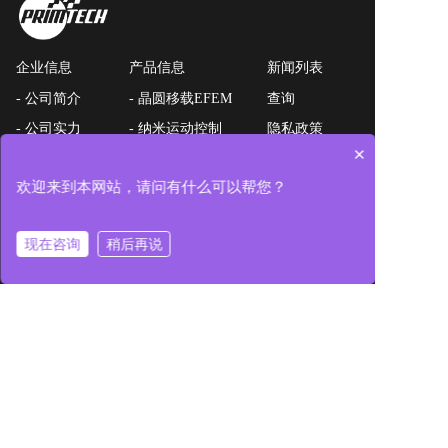
企业信息
产品信息
新闻列表
- 公司简介
- 晶圆移载EFEM
查询
- 公司实力
- 纳米运动控制
隐私政策
×
- 我们的优势
- 超精密零部件
English
- 经营理念
欢迎来到本网站，请问有什么可以帮您？
- 公司历程
- 国内外基地
现在咨询
稍后再说
- 联系我们
查询表单
© 普利姆 All rights reserved.
浙ICP备2023025640号-1