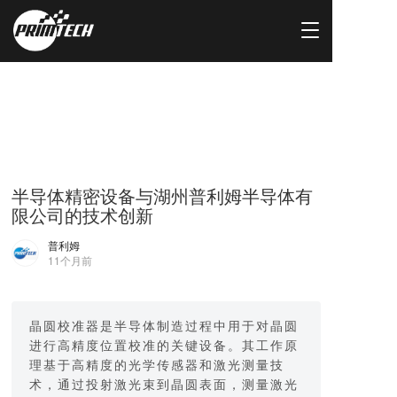
T
o
g
g
l
e
n
a
v
i
半导体精密设备与湖州普利姆半导体有
g
限公司的技术创新
a
t
普利姆
i
11个月前
o
n
晶圆校准器是半导体制造过程中用于对晶圆
进行高精度位置校准的关键设备。其工作原
理基于高精度的光学传感器和激光测量技
术，通过投射激光束到晶圆表面，测量激光