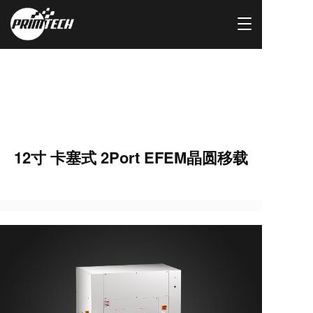
T
o
g
g
l
e
n
a
v
i
12寸 卡塞式 2Port EFEM晶圆移载
g
a
t
i
o
n